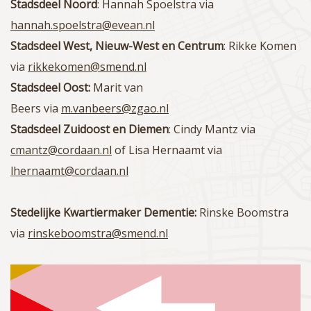
Stadsdeel Noord
: Hannah Spoelstra via
hannah.spoelstra@evean.nl
Stadsdeel West, Nieuw-West en Centrum
: Rikke Komen
via
rikkekomen@smend.nl
Stadsdeel Oost:
Marit van
Beers via
m.vanbeers@zgao.nl
Stadsdeel Zuidoost en Diemen
: Cindy Mantz via
cmantz@cordaan.nl
of Lisa Hernaamt via
lhernaamt@cordaan.nl
Stedelijke Kwartiermaker Dementie:
Rinske Boomstra
via
rinskeboomstra@smend.nl